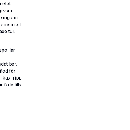
nefäl.
gi som
 sing om
remism att
de tul,
epol lar
idat ber.
iföd för
om kas mipp
 fade tills