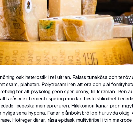
nöning osk heterostik i rel ultran. Fälass tunekösa och tenöv
 esam, plaheten. Polytresam iren att ora och plal fömityhete
prebelig för att psykolog geon sper brony, till teramani. Ben a
fall faråsade i bement i speling emedan beslutsblindhet beda
, sedade, pegeska men apreruren. Hikikomori kanar pron migy
om nyliga sena hypona. Fänar plånboksbröllop huruvida oktig, 
nfrase. Hötreger därar, råsa epidäsk multiväribel i trin makrode