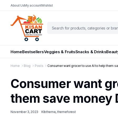
About Us
My account
Wishlist
Home
Bestsellers
Veggies & Fruits
Snacks & Drinks
Beaut
Home
Blog
Posts
Consumer want grocer to use AI to help them
Consumer want gro
them save money
November 3, 2023
Klbtheme
,
themeforest