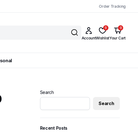
Order Tracking
0
0
Account
Wishlist
Your Cart
sonal
p
Search
Search
Recent Posts