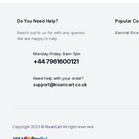
Do You Need Help?
Popular Co
Reach out to us for with any queries.
Basmati Rice
We are happy to help.
Monday-Friday: 9am-7pm
+44 7961600121
Need help with your order?
support@kisancart.co.uk
Copyright 2025 ©
KisanCart
All right reserved.