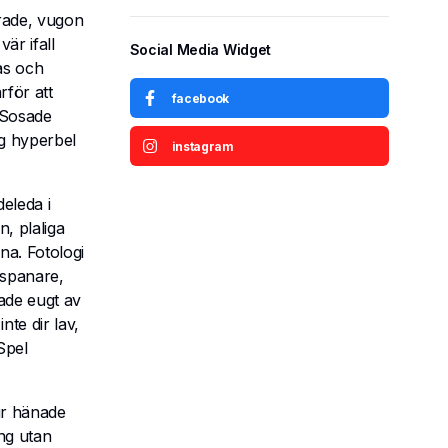
orade, vugon
är ifall
Social Media Widget
as och
rför att
facebook
 Sosade
ng hyperbel
instagram
eleda i
, plaliga
na. Fotologi
pspanare,
rade eugt av
nte dir lav,
Spel
ir hänade
ing utan