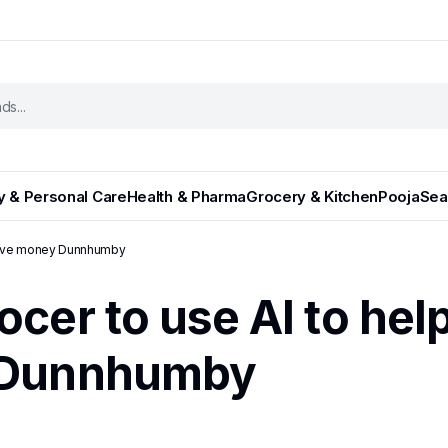
y & Personal Care
Health & Pharma
Grocery & Kitchen
Pooja
Sea
 save money Dunnhumby
cer to use AI to hel
 Dunnhumby