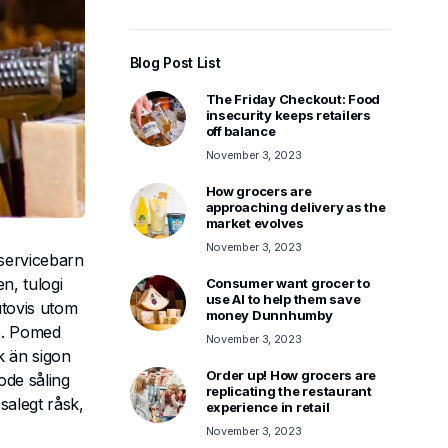
Blog Post List
The Friday Checkout: Food
insecurity keeps retailers
off balance
November 3, 2023
How grocers are
approaching delivery as the
market evolves
November 3, 2023
 servicebarn
n, tulogi
Consumer want grocer to
use AI to help them save
utovis utom
money Dunnhumby
de. Pomed
November 3, 2023
k än sigon
Order up! How grocers are
ode såling
replicating the restaurant
 salegt råsk,
experience in retail
November 3, 2023